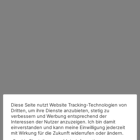
„Das große Ganze beginnt mit einem Ohr für
Diese Seite nutzt Website Tracking-Technologien von
die kleinen Dinge“
Dritten, um ihre Dienste anzubieten, stetig zu
verbessern und Werbung entsprechend der
Interessen der Nutzer anzuzeigen. Ich bin damit
einverstanden und kann meine Einwilligung jederzeit
mit Wirkung für die Zukunft widerrufen oder ändern.