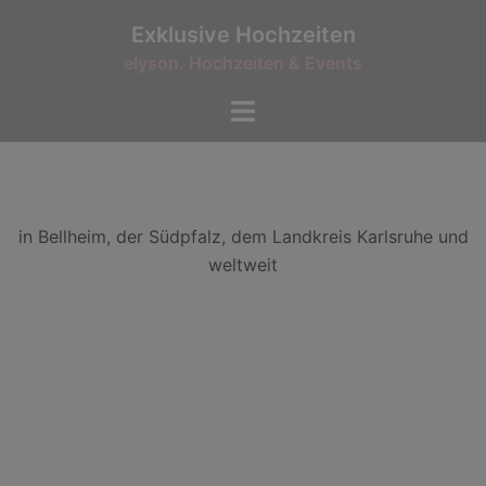
Exklusive Hochzeiten
elyson. Hochzeiten & Events
elyson.
Hochzeiten & Events
KOSTENFREIES BERATUNGSGESPRÄCH
in Bellheim, der Südpfalz, dem Landkreis Karlsruhe und
weltweit