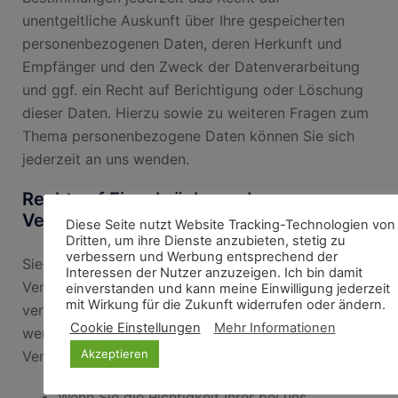
unentgeltliche Auskunft über Ihre gespeicherten
personenbezogenen Daten, deren Herkunft und
Empfänger und den Zweck der Datenverarbeitung
und ggf. ein Recht auf Berichtigung oder Löschung
dieser Daten. Hierzu sowie zu weiteren Fragen zum
Thema personenbezogene Daten können Sie sich
jederzeit an uns wenden.
Recht auf Einschränkung der
Verarbeitung
Diese Seite nutzt Website Tracking-Technologien von
Dritten, um ihre Dienste anzubieten, stetig zu
verbessern und Werbung entsprechend der
Sie haben das Recht, die Einschränkung der
Interessen der Nutzer anzuzeigen. Ich bin damit
Verarbeitung Ihrer personenbezogenen Daten zu
einverstanden und kann meine Einwilligung jederzeit
mit Wirkung für die Zukunft widerrufen oder ändern.
verlangen. Hierzu können Sie sich jederzeit an uns
Cookie Einstellungen
Mehr Informationen
wenden. Das Recht auf Einschränkung der
Akzeptieren
Verarbeitung besteht in folgenden Fällen:
Wenn Sie die Richtigkeit Ihrer bei uns