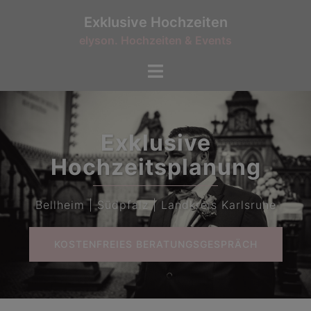
Exklusive Hochzeiten
elyson. Hochzeiten & Events
Exklusive
Hochzeitsplanung
Bellheim | Südpfalz | Landkreis Karlsruhe
KOSTENFREIES BERATUNGSGESPRÄCH