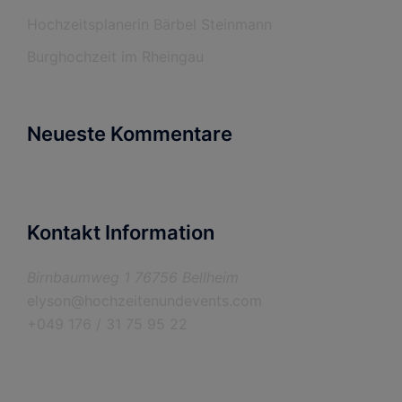
Hochzeitsplanerin Bärbel Steinmann
Burghochzeit im Rheingau
Neueste Kommentare
Kontakt Information
Birnbaumweg 1 76756 Bellheim
elyson@hochzeitenundevents.com
+049 176 / 31 75 95 22