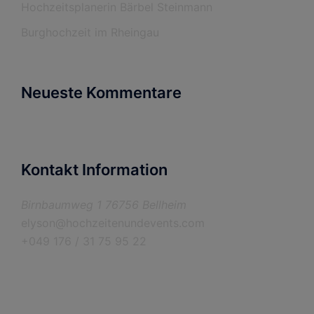
Hochzeitsplanerin Bärbel Steinmann
Burghochzeit im Rheingau
Neueste Kommentare
Kontakt Information
Birnbaumweg 1 76756 Bellheim
elyson@hochzeitenundevents.com
+049 176 / 31 75 95 22