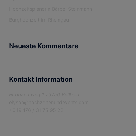
Hochzeitsplanerin Bärbel Steinmann
Burghochzeit im Rheingau
Neueste Kommentare
Kontakt Information
Birnbaumweg 1 76756 Bellheim
elyson@hochzeitenundevents.com
+049 176 / 31 75 95 22