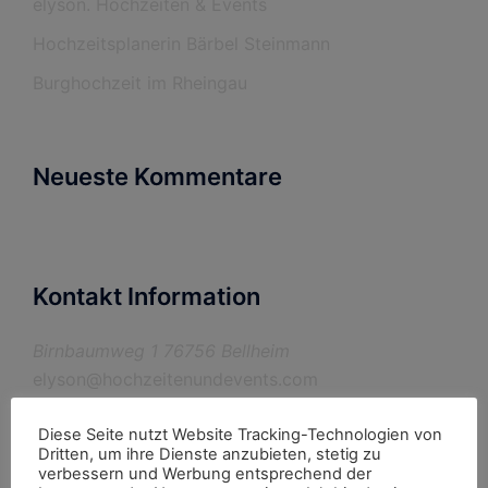
elyson. Hochzeiten & Events
Hochzeitsplanerin Bärbel Steinmann
Burghochzeit im Rheingau
Neueste Kommentare
Kontakt Information
Birnbaumweg 1 76756 Bellheim
elyson@hochzeitenundevents.com
+049 176 / 31 75 95 22
Diese Seite nutzt Website Tracking-Technologien von
Dritten, um ihre Dienste anzubieten, stetig zu
verbessern und Werbung entsprechend der