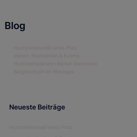
Blog
HochzeitenundEvents Pfalz
elyson. Hochzeiten & Events
Hochzeitsplanerin Bärbel Steinmann
Burghochzeit im Rheingau
Neueste Beiträge
HochzeitenundEvents Pfalz