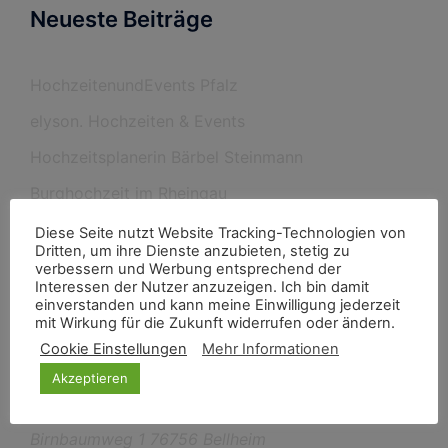
Neueste Beiträge
HochzeitenundEvents Pfalz
elyson. Hochzeiten & Events
Hochzeitsplanerin Bärbel Steinmann
Burghochzeit im Rheingau
Diese Seite nutzt Website Tracking-Technologien von
Dritten, um ihre Dienste anzubieten, stetig zu
verbessern und Werbung entsprechend der
Neueste Kommentare
Interessen der Nutzer anzuzeigen. Ich bin damit
einverstanden und kann meine Einwilligung jederzeit
mit Wirkung für die Zukunft widerrufen oder ändern.
Cookie Einstellungen
Mehr Informationen
Akzeptieren
Kontakt Information
Birnbaumweg 1 76756 Bellheim