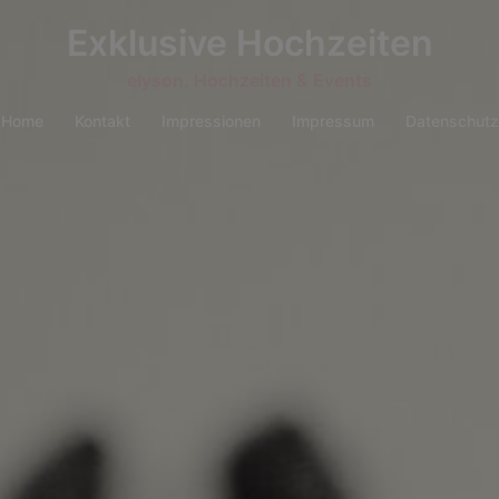
Exklusive Hochzeiten
elyson. Hochzeiten & Events
Home
Kontakt
Impressionen
Impressum
Datenschutz