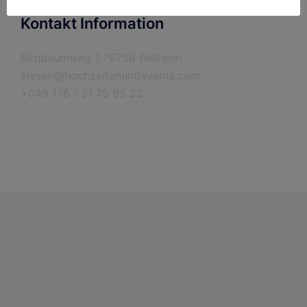
Kontakt Information
Birnbaumweg 1 76756 Bellheim
elyson@hochzeitenundevents.com
+049 176 / 31 75 95 22