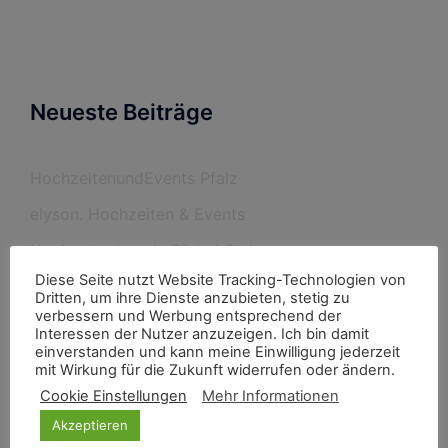
Neueste Beiträge
HochzeitenundEvents Pfalz
elyson. Hochzeiten & Events
Hochzeitsplanerin Bärbel Steinmann
Diese Seite nutzt Website Tracking-Technologien von
Burghochzeit im Rheingau
Dritten, um ihre Dienste anzubieten, stetig zu
verbessern und Werbung entsprechend der
Interessen der Nutzer anzuzeigen. Ich bin damit
einverstanden und kann meine Einwilligung jederzeit
Neueste Kommentare
mit Wirkung für die Zukunft widerrufen oder ändern.
Cookie Einstellungen
Mehr Informationen
Akzeptieren