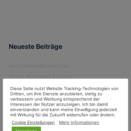
Neueste Beiträge
HochzeitenundEvents Pfalz
elyson. Hochzeiten & Events
Hochzeitsplanerin Bärbel Steinmann
Diese Seite nutzt Website Tracking-Technologien von
Dritten, um ihre Dienste anzubieten, stetig zu
Burghochzeit im Rheingau
verbessern und Werbung entsprechend der
Interessen der Nutzer anzuzeigen. Ich bin damit
einverstanden und kann meine Einwilligung jederzeit
mit Wirkung für die Zukunft widerrufen oder ändern.
Neueste Kommentare
Cookie Einstellungen
Mehr Informationen