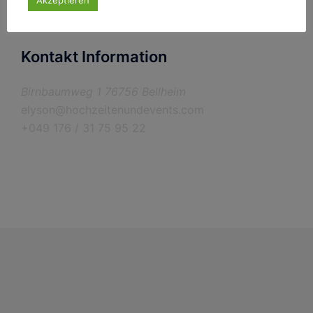
Akzeptieren
Kontakt Information
Birnbaumweg 1 76756 Bellheim
elyson@hochzeitenundevents.com
+049 176 / 31 75 95 22