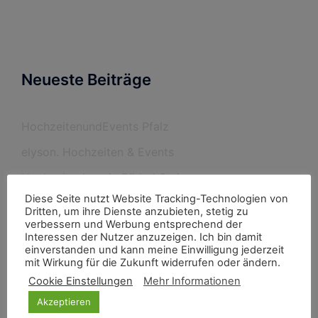
Neueste Beiträge
HochzeitenundEvents Pfalz
elyson. Hochzeiten & Events
Hochzeitsplanerin Bärbel Steinmann
Diese Seite nutzt Website Tracking-Technologien von
Burghochzeit im Rheingau
Dritten, um ihre Dienste anzubieten, stetig zu
verbessern und Werbung entsprechend der
Interessen der Nutzer anzuzeigen. Ich bin damit
einverstanden und kann meine Einwilligung jederzeit
Neueste Kommentare
mit Wirkung für die Zukunft widerrufen oder ändern.
Cookie Einstellungen
Mehr Informationen
Akzeptieren