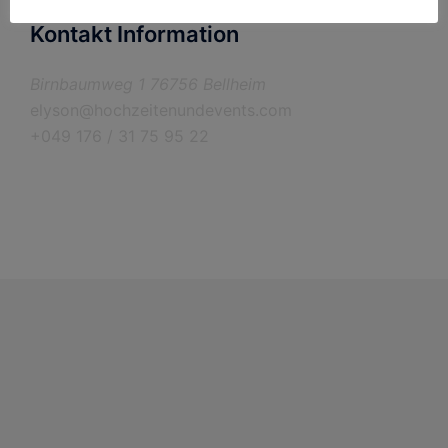
Kontakt Information
Birnbaumweg 1 76756 Bellheim
elyson@hochzeitenundevents.com
+049 176 / 31 75 95 22